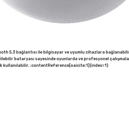
oth 5.3 bağlantısı ile bilgisayar ve uyumlu cihazlara bağlanabi
dilebilir bataryası sayesinde oyunlarda ve profesyonel çalışm
ak kullanılabilir. :contentReference[oaicite:1]{index=1}