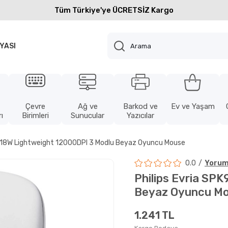
Tüm Türkiye'ye ÜCRETSİZ Kargo
YASI
Çevre
Ağ ve
Barkod ve
Ev ve Yaşam
ı
Birimleri
Sunucular
Yazıcılar
9418W Lightweight 12000DPI 3 Modlu Beyaz Oyuncu Mouse
0.0
Yorum
Philips Evria SP
Beyaz Oyuncu M
1.241 TL