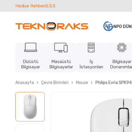
Hediye Rehberi
S.S.S
NPO DÜN
Dizüstü
Masaüstü
İş
Bilgisayar
Bilgisayar
Bilgisayarlar
İstasyonları
Donanımlar
Anasayfa
Çevre Birimleri
Mouse
Philips Evria SPK