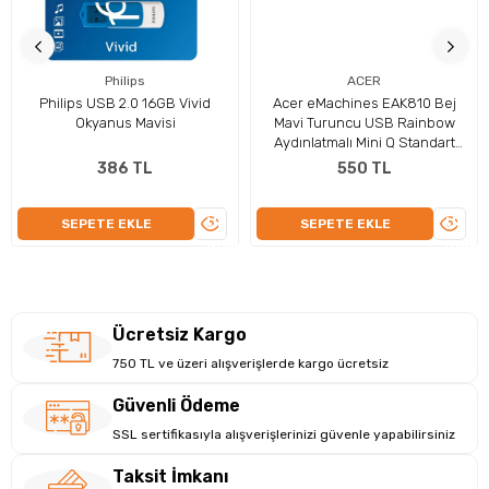
Türkçe Q klavye dizilimi ile hızlı ve rahat yazım imkanı sunar.
Kablolu mouse hassas optik sensörü sayesinde akıcı ve doğru
imleç kontrolü sağlar. Dayanıklı yapısı ile uzun süreli kullanım için
Philips
ACER
uygundur ve ergonomik tasarımı sayesinde konforlu bir deneyim
Philips USB 2.0 16GB Vivid
Acer eMachines EAK810 Bej
sunar.
Okyanus Mavisi
Mavi Turuncu USB Rainbow
Teknik Özellikler
Aydınlatmalı Mini Q Standart
Klavye
Marka:
Philips
386 TL
550 TL
Model:
SPT6234
Ürün Tipi:
Klavye + Mouse Set
ÜRÜNÜ
ÜRÜN
SEPETE EKLE
SEPETE EKLE
Klavye Düzeni:
Türkçe Q
İNCELE
İNCEL
Bağlantı:
Kablolu (USB)
Mouse Tipi:
Optik
Kullanım:
Tak & Çalıştır
Uyumluluk:
Windows, macOS, Linux
Ücretsiz Kargo
Kullanım Alanı:
Ofis, ev, eğitim
750 TL ve üzeri alışverişlerde kargo ücretsiz
Güvenli Ödeme
SSL sertifikasıyla alışverişlerinizi güvenle yapabilirsiniz
Taksit İmkanı