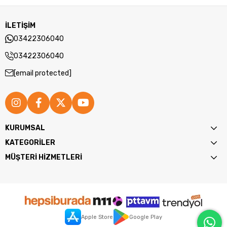
İLETİŞİM
03422306040
03422306040
[email protected]
KURUMSAL
KATEGORİLER
MÜŞTERİ HİZMETLERİ
Apple Store
Google Play