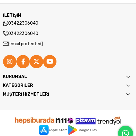
İLETİŞİM
03422306040
03422306040
[email protected]
KURUMSAL
KATEGORİLER
MÜŞTERİ HİZMETLERİ
Apple Store
Google Play