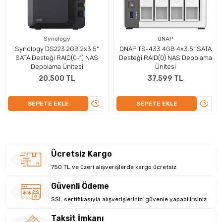
performansını artırır. Yerleşik bir NPU (Sinir
ağı İşleme Birimi) işlemcisi ile TS-233, yüksek
hızlı yüz ve nesne tanıma için QNAP AI Core
Synology
QNAP
(görüntü tanıma için yapay zeka destekli
Synology DS223 2GB 2x3.5"
QNAP TS-433 4GB 4x3.5" SATA
SATA Desteği RAID(0-1) NAS
Desteği RAID(0) NAS Depolama
motor) performansını artırır. TS-233,
Depolama Ünitesi
Ünitesi
standart olarak QTS 5 işletim sistemi ile
20.500 TL
37.599 TL
birlikte gelir ve güncellenmiş bir sistem
çekirdeği, optimize edilmiş kullanıcı arayüzü
ÜRÜNÜ
ÜRÜN
SEPETE EKLE
SEPETE EKLE
İNCELE
İNCEL
ve gelişmiş güvenlik özellikleri ile yeni nesil
bir kullanım deneyimi sunar.
Ücretsiz Kargo
750 TL ve üzeri alışverişlerde kargo ücretsiz
Güvenli Ödeme
SSL sertifikasıyla alışverişlerinizi güvenle yapabilirsiniz
Taksit İmkanı