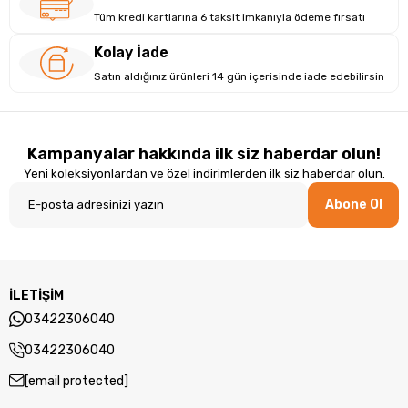
Tüm kredi kartlarına 6 taksit imkanıyla ödeme fırsatı
Kolay İade
Satın aldığınız ürünleri 14 gün içerisinde iade edebilirsin
Kampanyalar hakkında ilk siz haberdar olun!
Yeni koleksiyonlardan ve özel indirimlerden ilk siz haberdar olun.
Abone Ol
Her Zaman Koruyun
İLETİŞİM
Anlık görüntüler, gelişmiş bir yedekleme
03422306040
yöntemidir ve normalde üst düzey iş NAS'ı
03422306040
için ayrılmıştır. QNAP, TS-233 dahil olmak
üzere tüm NAS için standart olarak anlık
[email protected]
görüntüler sağlar. Anlık görüntüler, sistemin