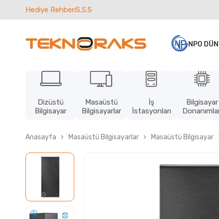
Hediye Rehberi
S.S.S
NPO DÜN
Dizüstü
Masaüstü
İş
Bilgisayar
Bilgisayar
Bilgisayarlar
İstasyonları
Donanımlar
Anasayfa
Masaüstü Bilgisayarlar
Masaüstü Bilgisayar