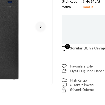
Stok Kodu
(T46345A)
Marka
:
RaXius
Sorular (0) ve Cevap
Favorilere Ekle
Fiyat Düşünce Haber 
Hızlı Kargo
6 Taksit İmkanı
Güvenli Ödeme