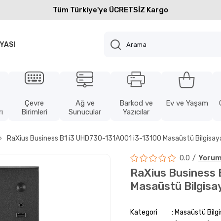
Tüm Türkiye'ye ÜCRETSİZ Kargo
YASI
Çevre
Ağ ve
Barkod ve
Ev ve Yaşam
ı
Birimleri
Sunucular
Yazıcılar
RaXius Business B1 i3 UHD730-131A001 i3-13100 Masaüstü Bilgisay
0.0
Yorum
RaXius Business
Masaüstü Bilgisa
Kategori
Masaüstü Bilg