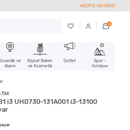
HEDİYE REHBERİ
0
Güvenlik ve
Kişisel Bakım
Outlet
Spor -
Alarm
ve Kozmetik
Outdoor
ar
 Yaz
 B1 i3 UHD730-131A001 i3-13100
yar
isayar