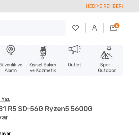
HEDİYE REHBERİ
0
Güvenlik ve
Kişisel Bakım
Outlet
Spor -
Alarm
ve Kozmetik
Outdoor
 Yaz
 B1 R5 SD-56G Ryzen5 5600G
yar
isayar