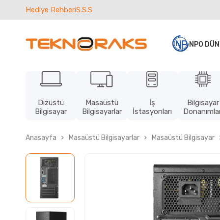
Hediye Rehberi
S.S.S
NPO DÜN
Dizüstü
Masaüstü
İş
Bilgisayar
Bilgisayar
Bilgisayarlar
İstasyonları
Donanımlar
Anasayfa
Masaüstü Bilgisayarlar
Masaüstü Bilgisayar