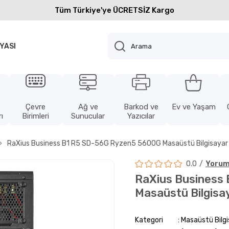
Tüm Türkiye'ye ÜCRETSİZ Kargo
YASI
Çevre
Ağ ve
Barkod ve
Ev ve Yaşam
ı
Birimleri
Sunucular
Yazıcılar
RaXius Business B1 R5 SD-56G Ryzen5 5600G Masaüstü Bilgisayar
0.0
Yorum
RaXius Business
Masaüstü Bilgisa
Kategori
Masaüstü Bilg