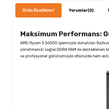
Ürün Özellikleri
Yorumlar
(0)
Maksimum Performans: Gü
AMD Ryzen 5 5600G işlemciyle donatılan RaXius B
yönetmenizi sağlar.DDR4 RAM ile desteklenen bu s
ve profesyonel görünümüyle ofisinizde hem est