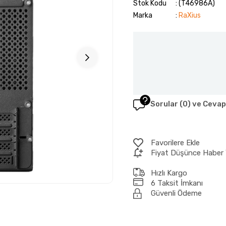
Stok Kodu
(T46986A)
Marka
:
RaXius
Sorular (0) ve Cevap
Favorilere Ekle
Fiyat Düşünce Haber 
Hızlı Kargo
6 Taksit İmkanı
Güvenli Ödeme