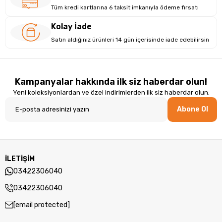
Tüm kredi kartlarına 6 taksit imkanıyla ödeme fırsatı
Kolay İade
Satın aldığınız ürünleri 14 gün içerisinde iade edebilirsin
Kampanyalar hakkında ilk siz haberdar olun!
Yeni koleksiyonlardan ve özel indirimlerden ilk siz haberdar olun.
Abone Ol
İLETİŞİM
Güvenilir Depolama Ve Yükseltme Olanakları
03422306040
Ile Donatılmış
DDR4 RAM ve Gen3 SSD yuvasıyla donatılmış RaXius G2
03422306040
oyuncu masaüstü bilgisayar, yüksek hızlı veri işleme
[email protected]
kapasitesi sunar. 3200 MHz hızındaki bellek, çoklu görevlerde