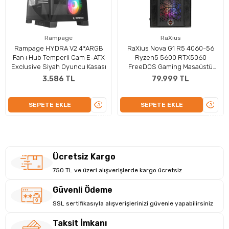
Rampage
RaXius
Oyuncular Için Estetik Kasası Ve
Rampage HYDRA V2 4*ARGB
RaXius Nova G1 R5 4060-56
Grafiklerde Üstün Deneyim
Fan+Hub Temperli Cam E-ATX
Ryzen5 5600 RTX5060
Exclusive Siyah Oyuncu Kasası
FreeDOS Gaming Masaüstü
RaXius G2 oyuncu masaüstü bilgisayar, 700 Watt gücündeki
Bilgisayar (Ram ve Disk Yok)
3.586 TL
79.999 TL
güç kaynağı ile en zorlu görevlerin üstesinden gelmenizi
sağlayacak enerji verimliliği sunar. Beyaz renkli Metal kasa,
ÜRÜNÜ
ÜRÜN
SEPETE EKLE
SEPETE EKLE
dayanıklılığı artırarak, yoğun kullanım koşullarına karşı
İNCELE
İNCEL
maksimum koruma sağlayan tam donanımlı bir oyuncu
masaüstü bilgisayar olarak tasarlanmıştır. GeForce RTX 4060
Ti (8 GB GDDR6) bellekle desteklenerek oyun ve grafik işleme
deneyiminizi en üst seviyeye taşır. Bu yapı, yüksek
Ücretsiz Kargo
performanslı grafik kartı ile iş ve eğlenceyi bir araya getirir.
750 TL ve üzeri alışverişlerde kargo ücretsiz
Güvenli Ödeme
SSL sertifikasıyla alışverişlerinizi güvenle yapabilirsiniz
Taksit İmkanı