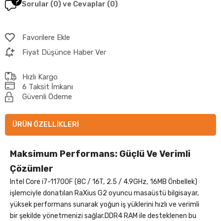
Sorular (0) ve Cevaplar (0)
Favorilere Ekle
Fiyat Düşünce Haber Ver
Hızlı Kargo
6 Taksit İmkanı
Güvenli Ödeme
ÜRÜN ÖZELLIKLERI
Maksimum Performans: Güçlü Ve Verimli
Çözümler
Intel Core i7-11700F (8C / 16T, 2.5 / 4.9GHz, 16MB Önbellek)
işlemciyle donatılan RaXius G2 oyuncu masaüstü bilgisayar,
yüksek performans sunarak yoğun iş yüklerini hızlı ve verimli
bir şekilde yönetmenizi sağlar.DDR4 RAM ile desteklenen bu