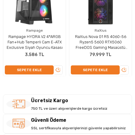
Rampage
RaXius
Rampage HYDRA V2 4*ARGB
RaXius Nova G1 R5 4060-56
Güçlü PSU Ile Dayanıklı Ve Enerji Verimli
Fan+Hub Temperli Cam E-ATX
Ryzen5 5600 RTX5060
Exclusive Siyah Oyuncu Kasası
FreeDOS Gaming Masaüstü
Tasarım
Bilgisayar (Ram ve Disk Yok)
3.586 TL
79.999 TL
RaXius Zenith Z2 Oyuncu Masaüstü Bilgisayar, 750 Watt
gücündeki güç kaynağı ile en zorlu görevlerin üstesinden
ÜRÜNÜ
ÜRÜN
SEPETE EKLE
SEPETE EKLE
gelmenizi sağlayacak enerji verimliliği sunar. Beyaz renkli
İNCELE
İNCEL
Metal Akvaryum kasası, dayanıklılığı artırarak, yoğun kullanım
koşullarına karşı maksimum koruma sağlayan tam donanımlı
bir oyuncu masaüstü bilgisayar olarak tasarlanmıştır. NVIDIA
Ücretsiz Kargo
GeForce RTX 3050 (8 GB GDDR6) bellekle desteklenerek oyun
ve grafik işleme deneyiminizi en üst seviyeye taşır. Bu yapı,
750 TL ve üzeri alışverişlerde kargo ücretsiz
yüksek performanslı grafik kartı ile iş ve eğlenceyi bir araya
Güvenli Ödeme
getirir.
SSL sertifikasıyla alışverişlerinizi güvenle yapabilirsiniz