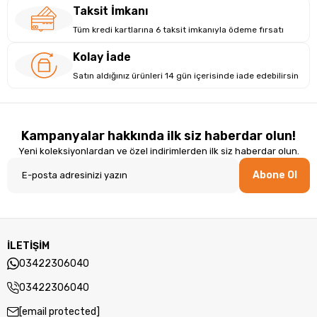
Taksit İmkanı
Tüm kredi kartlarına 6 taksit imkanıyla ödeme fırsatı
Kolay İade
Satın aldığınız ürünleri 14 gün içerisinde iade edebilirsin
Kampanyalar hakkında ilk siz haberdar olun!
Yeni koleksiyonlardan ve özel indirimlerden ilk siz haberdar olun.
Abone Ol
İLETİŞİM
03422306040
Güvenilir Depolama Ve Yükseltme Olanakları
03422306040
Ile Donatılmış
[email protected]