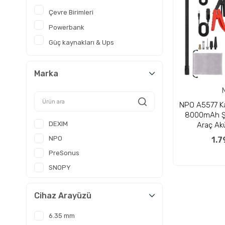
Çevre Birimleri
Powerbank
Güç kaynakları & Ups
Marka
NPO A5577 Ka
8000mAh Şar
DEXIM
Araç Akü
Powerban
NPO
1.7
Reflektör Led
PreSonus
Po
SNOPY
Cihaz Arayüzü
6.35 mm