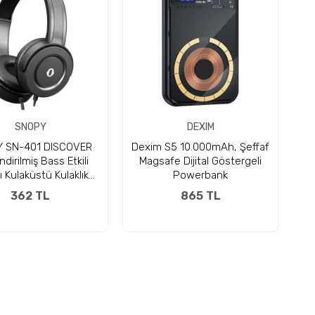
SNOPY
DEXIM
 SN-401 DISCOVER
Dexim S5 10.000mAh, Şeffaf
dirilmiş Bass Etkili
Magsafe Dijital Göstergeli
ı Kulaküstü Kulaklık
Powerbank
krofonlu Kulaklık
362 TL
865 TL