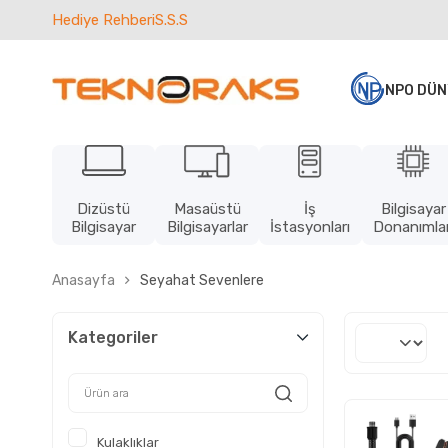
Hediye Rehberi
S.S.S
NPO DÜN
Dizüstü
Masaüstü
İş
Bilgisayar
Bilgisayar
Bilgisayarlar
İstasyonları
Donanımlar
Anasayfa
Seyahat Sevenlere
Kategoriler
Kulaklıklar