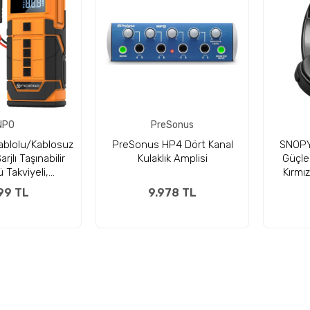
NPO
PreSonus
blolu/Kablosuz
PreSonus HP4 Dört Kanal
SNOPY
jlı Taşınabilir
Kulaklık Amplisi
Güçlen
 Takviyeli,
Kırmız
k Destekli
Mi
99 TL
9.978 TL
li 5in1 Oto Hava
mpası