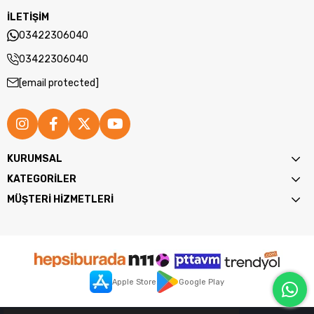
İLETİŞİM
03422306040
03422306040
[email protected]
KURUMSAL
KATEGORİLER
MÜŞTERİ HİZMETLERİ
Apple Store
Google Play