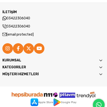
İLETİŞİM
03422306040
03422306040
[email protected]
KURUMSAL
KATEGORİLER
MÜŞTERİ HİZMETLERİ
Apple Store
Google Play