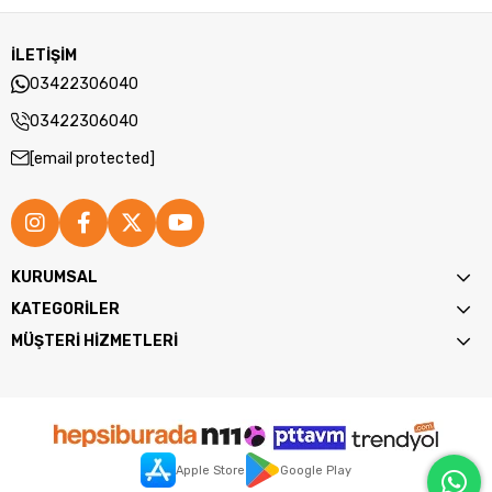
İLETİŞİM
03422306040
03422306040
[email protected]
KURUMSAL
KATEGORİLER
MÜŞTERİ HİZMETLERİ
Apple Store
Google Play