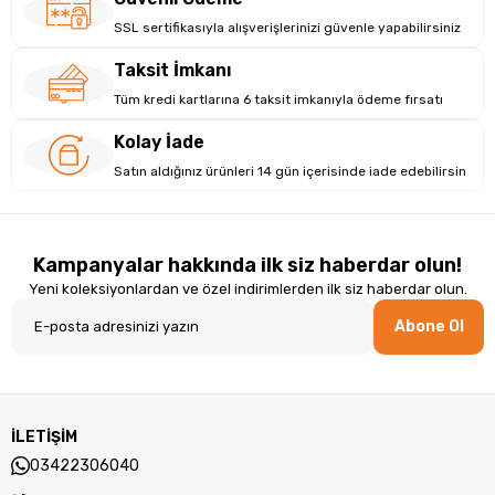
SSL sertifikasıyla alışverişlerinizi güvenle yapabilirsiniz
Taksit İmkanı
Tüm kredi kartlarına 6 taksit imkanıyla ödeme fırsatı
Kolay İade
Satın aldığınız ürünleri 14 gün içerisinde iade edebilirsin
Kampanyalar hakkında ilk siz haberdar olun!
Yeni koleksiyonlardan ve özel indirimlerden ilk siz haberdar olun.
Abone Ol
Öne Çıkan Özellikler
İLETİŞİM
03422306040
RosaThol 5% Bakım Desteği:
Hassas ve kızarıklık eğilimli cilt