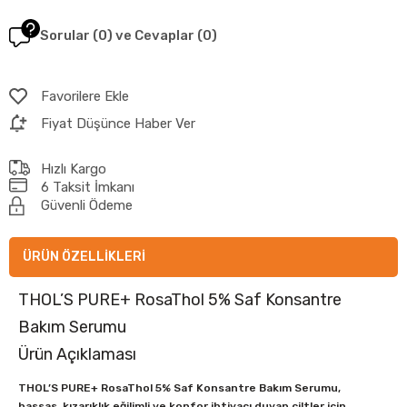
Sorular (0) ve Cevaplar (0)
Favorilere Ekle
Fiyat Düşünce Haber Ver
Hızlı Kargo
6 Taksit İmkanı
Güvenli Ödeme
ÜRÜN ÖZELLIKLERI
THOL’S PURE+ RosaThol 5% Saf Konsantre
Bakım Serumu
Ürün Açıklaması
THOL’S PURE+ RosaThol 5% Saf Konsantre Bakım Serumu
,
hassas, kızarıklık eğilimli ve konfor ihtiyacı duyan ciltler için