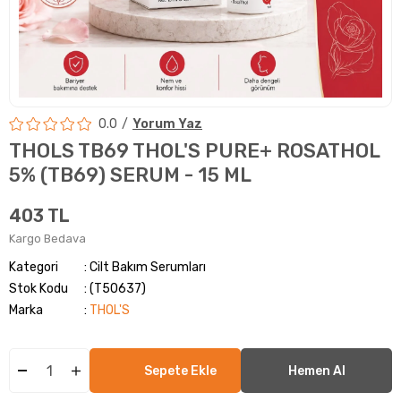
0.0
Yorum Yaz
THOLS TB69 THOL'S PURE+ ROSATHOL
5% (TB69) SERUM - 15 ML
403 TL
Kargo Bedava
Kategori
Cilt Bakım Serumları
Stok Kodu
(T50637)
Marka
:
THOL'S