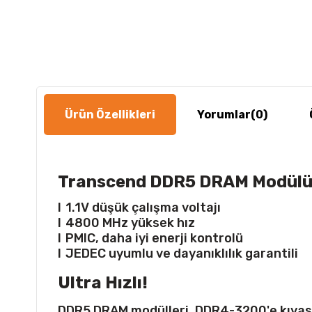
Ürün Özellikleri
Yorumlar
(0)
Transcend DDR5 DRAM Modül
l
1.1V düşük çalışma voltajı
l
4800 MHz yüksek hız
l
PMIC, daha iyi enerji kontrolü
l
JEDEC uyumlu ve dayanıklılık garantili
Ultra Hızlı!
DDR5 DRAM modülleri, DDR4-3200'e kıyasla %