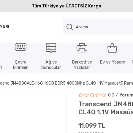
Tüm Türkiye'ye ÜCRETSİZ Kargo
YASI
Çevre
Ağ ve
Barkod ve
Ev ve Yaşam
ı
Birimleri
Sunucular
Yazıcılar
scend JM4800ALE-16G 16GB DDR5 4800Mhz CL40 1.1V Masaüstü Ram
0.0
Yorum
Transcend JM48
CL40 1.1V Masaü
11.099 TL