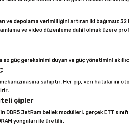
 ve depolama verimliliğini artıran iki bağımsız 32 b
gramlama ve video düzenleme dahil olmak üzere pro
ha az güç gereksinimi duyan ve güç yönetimini akıllıc
C
ekanizmasına sahiptir. Her çip, veri hatalarını oto
rir.
teli çipler
n DDR5 JetRam bellek modülleri, gerçek ETT sınıfı
AM yongaları ile üretilir.