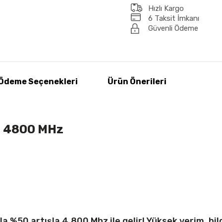
Hızlı Kargo
6 Taksit İmkanı
Güvenli Ödeme
Ödeme Seçenekleri
Ürün Önerileri
ü 4800 MHz
50 artışla 4.800 Mhz ile gelir! Yüksek verim, bilgi