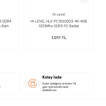
Hi-Level
GB DDR4
HI-LEVEL HLV-PC10600D3-4G 4GB
k Ram
1333Mhz DDR3 PC Bellek
1.011 TL
Kolay İade
Satın aldığınız ürünleri 14
e
gün içerisinde iade
edebilirsin