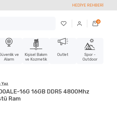
HEDİYE REHBERİ
0
Güvenlik ve
Kişisel Bakım
Outlet
Spor -
Alarm
ve Kozmetik
Outdoor
 Yaz
00ALE-16G 16GB DDR5 4800Mhz
stü Ram