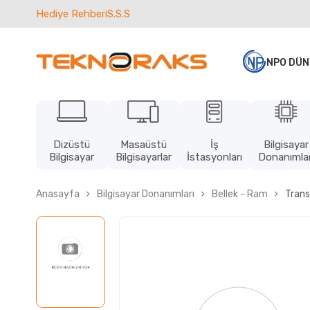
Hediye Rehberi
S.S.S
NPO DÜN
Dizüstü
Masaüstü
İş
Bilgisayar
Bilgisayar
Bilgisayarlar
İstasyonları
Donanımlar
Anasayfa
Bilgisayar Donanımları
Bellek - Ram
Tran