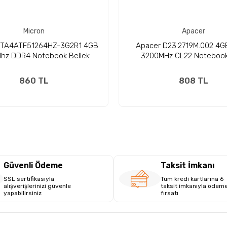
Micron
Apacer
MTA4ATF51264HZ-3G2R1 4GB
Apacer D23.2719M.002 4
hz DDR4 Notebook Bellek
3200MHz CL22 Noteboo
860 TL
808 TL
Güvenli Ödeme
Taksit İmkanı
SSL sertifikasıyla
Tüm kredi kartlarına 6
alışverişlerinizi güvenle
taksit imkanıyla ödem
yapabilirsiniz
fırsatı