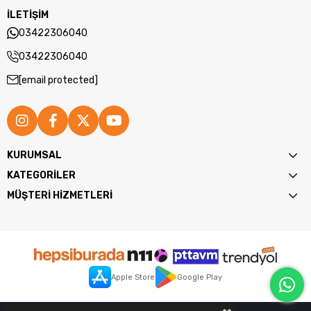
İLETİŞİM
03422306040
03422306040
[email protected]
KURUMSAL
KATEGORİLER
MÜŞTERİ HİZMETLERİ
Apple Store
Google Play