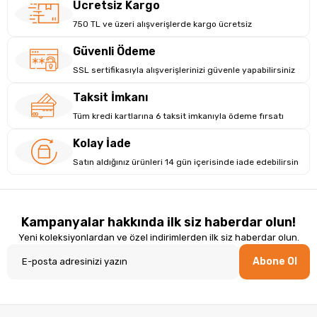
Ücretsiz Kargo
İşletim
Windows 7/8/10/11, macOS 10.12+, Chrome OS 88+,
750 TL ve üzeri alışverişlerde kargo ücretsiz
Sistemi
Android 6.0+, Linux
Yazılım
Photoshop, SAI, Illustrator, CorelDRAW, Clip
Güvenli Ödeme
Desteği
Studio Paint, MS Office ve daha fazlası
SSL sertifikasıyla alışverişlerinizi güvenle yapabilirsiniz
Taksit İmkanı
Tüm kredi kartlarına 6 taksit imkanıyla ödeme fırsatı
Kolay İade
Satın aldığınız ürünleri 14 gün içerisinde iade edebilirsin
Kampanyalar hakkında ilk siz haberdar olun!
Yeni koleksiyonlardan ve özel indirimlerden ilk siz haberdar olun.
Abone Ol