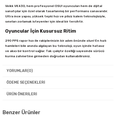
Veikk VK430, hem profesyonel OSU! oyuncuları hem de dijital
sanatçılar için özel olarak tasarlanmış bir performans canavarıdır.
Ultra ince yapısı, yüksek tepki hızı ve pilsiz kalem teknolojisiyle,
sınırları zorlamak isteyenler için ideal bir tercihtir.
Oyuncular İçin Kusursuz Ritim
290 PPS rapor hızı ile rakiplerinizin bir adım önünde olun! En hızlı
hamleleri bile anında algılayan bu teknoloji, oyun içinde hatasız
ve akıcı bir kontrol sağlar. Tak-çalıştır özelliği sayesinde sürücü
kurma zahmetine girmeden doğrudan kullanabilirsiniz.
Profesyonel Çizim Deneyimi
YORUMLAR
(0)
16.384 seviyeli basınç hassasiyeti ile en ince vuruşları ve en hafif
dokunuşları bile dijital ortama mükemmel şekilde aktarın. P05
ÖDEME SEÇENEKLERI
Pilsiz Kalem teknolojisi sayesinde şarj etme veya pil değiştirme
derdi olmadan kesintisiz kullanım sunar.
ÜRÜN ÖNERILERI
Ultra Hafif ve Taşınabilir
Sadece 2 mm kalınlığı ve 82,5 g ağırlığı ile VK430, son derece
Benzer Ürünler
taşınabilir bir grafik tablettir. 4x3 inç aktif alanı sayesinde