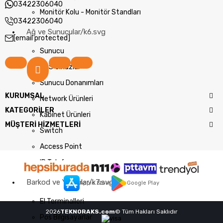
03422306040
Monitör Kolu - Monitör Standları
03422306040
Ağ ve Sunucular/k6.svg
[email protected]
Sunucu
NAS Cihazlar
Sunucu Donanımları
KURUMSAL
Network Ürünleri
KATEGORİLER
Kabinet Ürünleri
MÜŞTERİ HİZMETLERİ
Switch
Access Point
IP Telefon
Barkod ve Yazıcılar/k7.svg
Apple Store
Google Play
El Terminalleri
2026
TEKNORAKS.com
© Tüm Hakları Saklıdır
Pos Bilgisayarlar