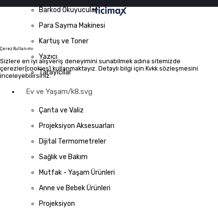
Barkod Okuyucular
Para Sayma Makinesi
Kartuş ve Toner
Çerez Kullanımı
Yazıcı
Sizlere en iyi alışveriş deneyimini sunabilmek adına sitemizde
çerezler(cookies) kullanmaktayız. Detaylı bilgi için Kvkk sözleşmesini
Tarayıcılar
inceleyebilirsiniz.
Ev ve Yaşam/k8.svg
Çanta ve Valiz
Projeksiyon Aksesuarları
Dijital Termometreler
Sağlık ve Bakım
Mutfak - Yaşam Ürünleri
Anne ve Bebek Ürünleri
Projeksiyon