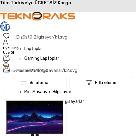
Tüm Türkiye'ye ÜCRETSİZ Kargo
Dizüstü Bilgisayar/k1.svg
Üye Girişi
Laptoplar
Üye Ol
Gaming Laptoplar
Masaüstü Bilgisayarlar/k2.svg
Anasayfa
VIEWSONIC
AIO Bilgisayarlar
Sıralama
Filtreleme
Mini Masaüstü Bilgisayar
Masaüstü Gaming Bilgisayarlar
Masaüstü Bilgisayar
İş İstasyonları/k4.svg
Mini İş İstasyonları