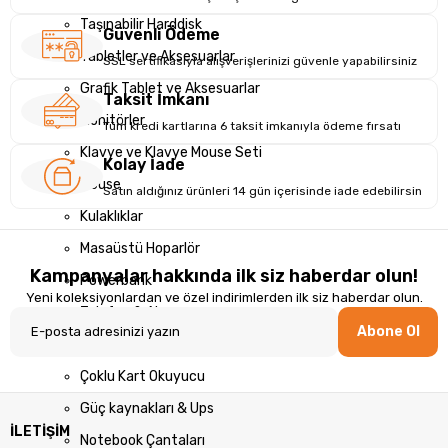
Taşınabilir Harddisk
Güvenli Ödeme
Tabletler ve Aksesuarlar
SSL sertifikasıyla alışverişlerinizi güvenle yapabilirsiniz
Grafik Tablet ve Aksesuarlar
Taksit İmkanı
Monitörler
Tüm kredi kartlarına 6 taksit imkanıyla ödeme fırsatı
Klavye ve Klavye Mouse Seti
Kolay İade
Mouse
Satın aldığınız ürünleri 14 gün içerisinde iade edebilirsin
Kulaklıklar
Masaüstü Hoparlör
Kampanyalar hakkında ilk siz haberdar olun!
Powerbank
Yeni koleksiyonlardan ve özel indirimlerden ilk siz haberdar olun.
Telefon & Aksesuar
Abone Ol
Kablolar Dönüştürücüler
Çoklu Kart Okuyucu
Güç kaynakları & Ups
İLETİŞİM
Notebook Çantaları