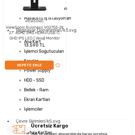
Dizüstü İş İstasyonları
Masaüstü İş İstasyonları
VIEWSONIC
ViewSonic Business VG2755-2K
Bilgisayar Donanımları/k3.svg
27” 60HZ 5MS HDMI+USB-C
QHD IPS LED ( Vesa) Monitör
Ana Kart
13.590 TL
İşlemci Soğutucuları
Kasalar
ÜRÜNÜ
SEPETE EKLE
Son ürün
Power Supply
İNCELE
HDD - SSD
Bellek - Ram
Ekran Kartları
İşlemciler
Çevre Birimleri/k5.svg
Ücretsiz Kargo
Hafıza Kartları
750 TL ve üzeri alışverişlerde kargo ücretsiz