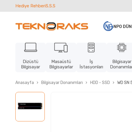
Hediye Rehberi
S.S.S
NPO DÜN
Dizüstü
Masaüstü
İş
Bilgisayar
Bilgisayar
Bilgisayarlar
İstasyonları
Donanımlar
Anasayfa
Bilgisayar Donanımları
HDD - SSD
WD SN 