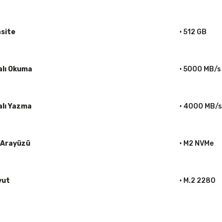
site
• 512 GB
alı Okuma
• 5000 MB/s
alı Yazma
• 4000 MB/s
 Arayüzü
• M2 NVMe
yut
• M.2 2280