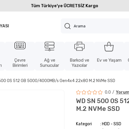
Tüm Türkiye'ye ÜCRETSİZ Kargo
YASI
Çevre
Ağ ve
Barkod ve
Ev ve Yaşam
ı
Birimleri
Sunucular
Yazıcılar
500 0S 512 GB 5000/4000MB/s Gen4x4 22x80 M.2 NVMe SSD
0.0
Yorum
WD SN 500 0S 5
M.2 NVMe SSD
Kategori
HDD - SSD