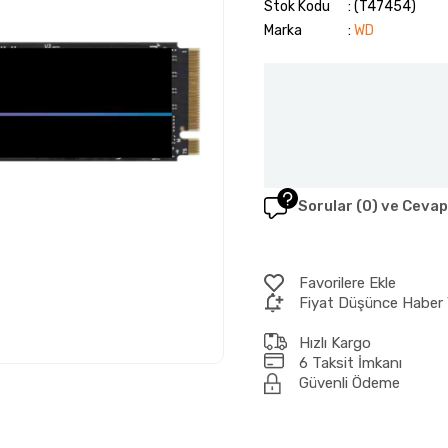
Stok Kodu
(T47454)
Marka
:
WD
Sorular (0) ve Cevap
Favorilere Ekle
Fiyat Düşünce Haber 
Hızlı Kargo
6 Taksit İmkanı
Güvenli Ödeme