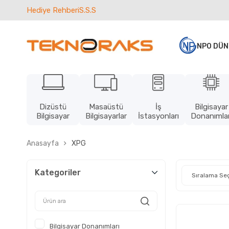
Hediye Rehberi
S.S.S
NPO DÜN
Dizüstü
Masaüstü
İş
Bilgisayar
Bilgisayar
Bilgisayarlar
İstasyonları
Donanımlar
Anasayfa
XPG
Kategoriler
Bilgisayar Donanımları