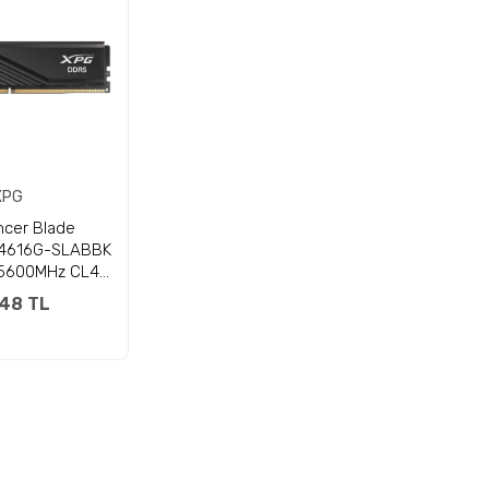
XPG
cer Blade
4616G-SLABBK
5600MHz CL46
saüstü RAM
948 TL