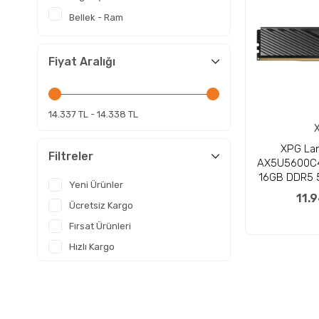
Bellek - Ram
Fiyat Aralığı
14.337 TL - 14.338 TL
XPG Lan
Filtreler
AX5U5600C
16GB DDR5 
Yeni Ürünler
Siyah Ma
11.
Ücretsiz Kargo
Fırsat Ürünleri
Hızlı Kargo