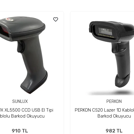
SUNLUX
PERKON
X XL5500 CCD USB El Tipi
PERKON CS20 Lazer 1D Kablol
blolu Barkod Okuyucu
Barkod Okuyucu
910 TL
982 TL