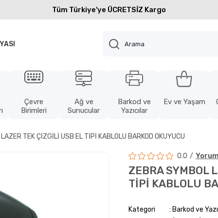
Tüm Türkiye'ye ÜCRETSİZ Kargo
YASI
Çevre
Ağ ve
Barkod ve
Ev ve Yaşam
ı
Birimleri
Sunucular
Yazıcılar
LAZER TEK ÇİZGİLİ USB EL TİPİ KABLOLU BARKOD OKUYUCU
0.0
Yorum
ZEBRA SYMBOL LS
TİPİ KABLOLU 
Kategori
Barkod ve Yazı