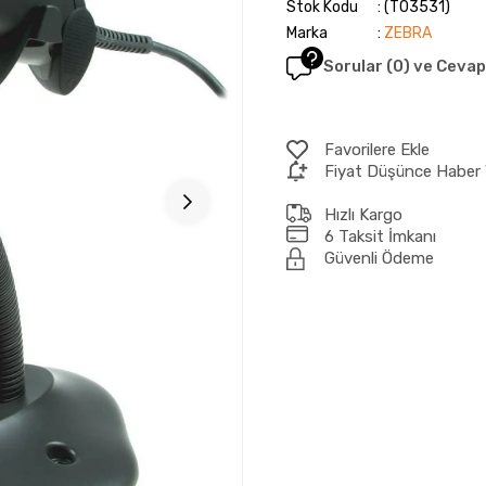
Stok Kodu
(T03531)
Marka
:
ZEBRA
Sorular (0) ve Cevap
Favorilere Ekle
Fiyat Düşünce Haber 
Hızlı Kargo
6 Taksit İmkanı
Güvenli Ödeme