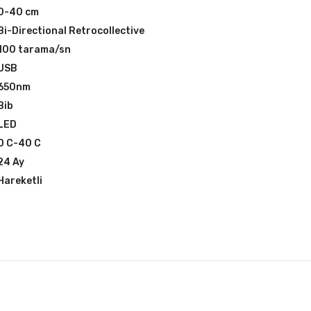
0-40 cm
Bi-Directional Retrocollective
100 tarama/sn
USB
650nm
Bib
LED
0 C-40 C
24 Ay
Hareketli