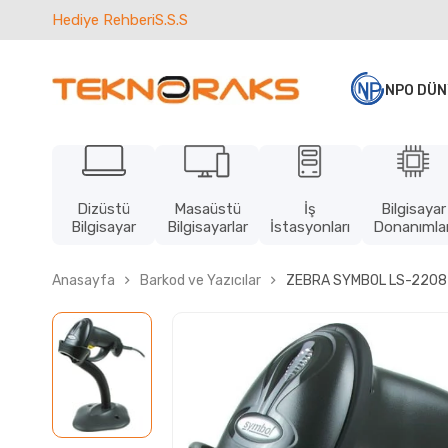
Hediye Rehberi
S.S.S
NPO DÜN
Dizüstü
Masaüstü
İş
Bilgisayar
Bilgisayar
Bilgisayarlar
İstasyonları
Donanımlar
Anasayfa
Barkod ve Yazıcılar
ZEBRA SYMBOL LS-2208 