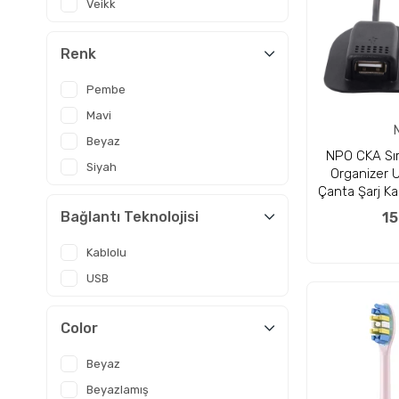
Veikk
Renk
Pembe
Mavi
Beyaz
NPO CKA Sır
Siyah
Organizer U
Çanta Şarj Ka
Bağlantı Teknolojisi
15
Kablolu
USB
Color
Beyaz
Beyazlamış