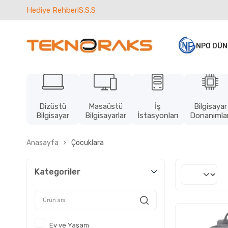
Hediye Rehberi
S.S.S
NPO DÜN
Dizüstü
Masaüstü
İş
Bilgisayar
Bilgisayar
Bilgisayarlar
İstasyonları
Donanımlar
Anasayfa
Çocuklara
Kategoriler
Ev ve Yaşam