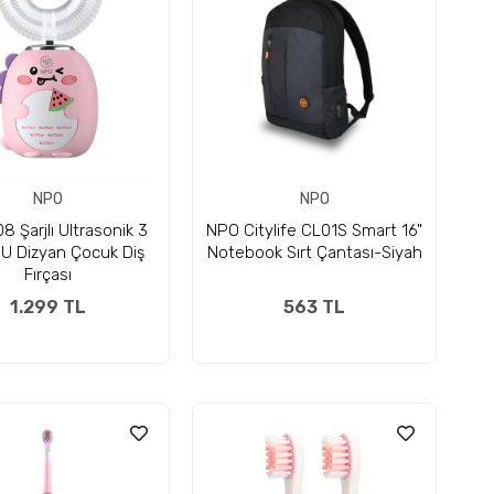
NPO
NPO
 Şarjlı Ultrasonik 3
NPO Citylife CL01S Smart 16"
U Dizyan Çocuk Diş
Notebook Sırt Çantası-Siyah
Fırçası
1.299 TL
563 TL