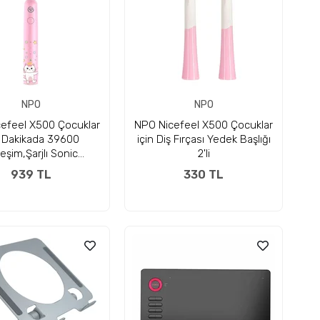
NPO
NPO
efeel X500 Çocuklar
NPO Nicefeel X500 Çocuklar
n Dakikada 39600
için Diş Fırçası Yedek Başlığı
reşim,Şarjlı Sonic
2'li
syonel Diş Fırçası
939 TL
330 TL