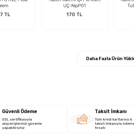
alem
UÇ-NipP01
Tu
7 TL
170 TL
Daha Fazla Ürün Yükl
Güvenli Ödeme
Taksit İmkanı
SSL sertifikasıyla
Tüm kredi kartlarına 6
alışverişlerinizi güvenle
taksit imkanıyla ödem
yapabilirsiniz
fırsatı