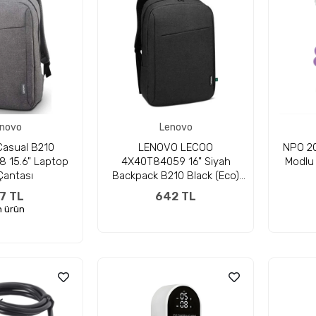
novo
Lenovo
asual B210
LENOVO LECOO
NPO 208
 15.6" Laptop
4X40T84059 16" Siyah
Modlu 
 Çantası
Backpack B210 Black (Eco)
Notebook Sırt Çantası
7 TL
642 TL
 ürün