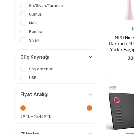
Gri/Siyah/Turuncu
Gümüş
Mavi
Pembe
NPO Nice
Siyah
Dakikada 40
Yedek Başlı
Güç Kaynağı
33
Şarj edilebilir
USB
Fiyat Aralığı
99 TL - 18.499 TL