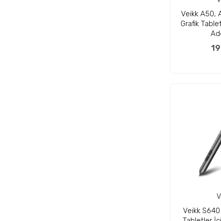
Veikk A50, 
Grafik Table
Ad
19
V
Veikk S640 
Tabletler İç