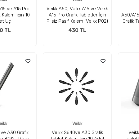
A15 ve A15 Pro
Veikk A50, Veikk A15 ve Veikk
t Kalemi için 10
A15 Pro Grafik Tabletler İçin
A50/A15
et Uç
Pilsiz Pasif Kalem (Veikk P02)
Grafik 
0 TL
430 TL
eikk
Veikk
ve A30 Grafik
Veikk S640ve A30 Grafik
Veik
in 8192L Pilsiz
Tablet Kalemi Için 10 Adet
Tablet