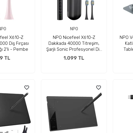
NPO
NPO
feel X610-Z
NPO Nicefeel X610-Z
NPO V
000 Diş Fırçası
Dakikada 40000 Titreşim,
Katl
ğı 2'li - Pembe
Şarjlı Sonic Profesyonel Diş
Tabl
Fırçası
9 TL
1.099 TL