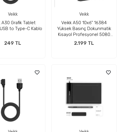
Veikk
Veikk
 A30 Grafik Tablet
Veikk A50 10x6" 16384
USB to Type-C Kablo
Yüksek Basınç Dokunmatik
Kısayol Profesyonel 5080
LPI Grafik Tablet + Kalem
249 TL
2.199 TL
Veikk
Veikk