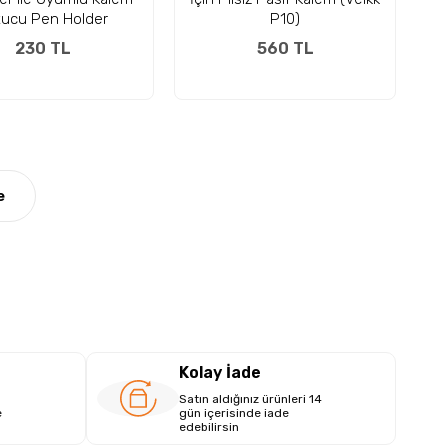
tucu Pen Holder
P10)
230 TL
560 TL
e
Kolay İade
Satın aldığınız ürünleri 14
e
gün içerisinde iade
edebilirsin