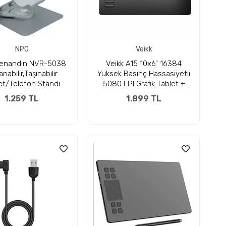
NPO
Veikk
enandin NVR-5038
Veikk A15 10x6" 16384
anabilir,Taşınabilir
Yüksek Basınç Hassasiyetli
et/Telefon Standı
5080 LPI Grafik Tablet +
Kalem
1.259 TL
1.899 TL