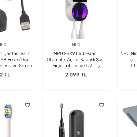
NPO
NPO
t Çantası Valiz
NPO ESX9 Led Ekranlı
NPO Nic
SB Erkek/Dişi
Otomatik Açılan Kapaklı Şarjlı
içi
blosu ve Soketi
Fırça Tutucu ve UV Diş
Tit
Fırçası Sterilizatörü
Profe
2 TL
2.099 TL