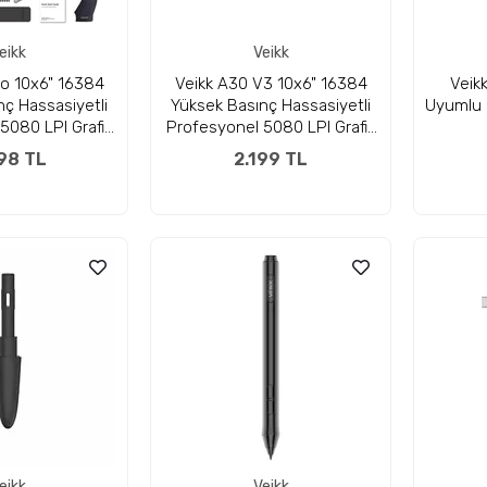
eikk
Veikk
ro 10x6" 16384
Veikk A30 V3 10x6" 16384
Veikk
ç Hassasiyetli
Yüksek Basınç Hassasiyetli
Uyumlu 
5080 LPI Grafik
Profesyonel 5080 LPI Grafik
 + Kalem
Tablet + Kalem
98 TL
2.199 TL
eikk
Veikk