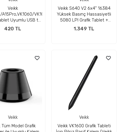
Veikk
Veikk S640 V2 6x4" 16384
/A15Pro,VK1060/VK1060Pro
Yüksek Basınç Hassasiyetli
Tablet Uyumlu USB to
5080 LPI Grafik Tablet +
Type-C Kablo
Kalem
420 TL
1.349 TL
Veikk
Veikk
k Tüm Model Grafik
Veikk VK1600 Grafik Tableti
ler ile Uyumlu Kalem
İçin Pilsiz Pasif Kalem (Veikk