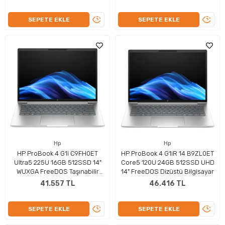
ÜRÜNÜ
ÜRÜN
SEPETE EKLE
SEPETE EKLE
İNCELE
İNCEL
Hp
Hp
HP ProBook 4 G1i C9FH0ET
HP ProBook 4 G1iR 14 B9ZL0ET
Ultra5 225U 16GB 512SSD 14"
Core5 120U 24GB 512SSD UHD
WUXGA FreeDOS Taşınabilir
14" FreeDOS Dizüstü Bilgisayar
Bilgisayar
41.557 TL
46.416 TL
ÜRÜNÜ
ÜRÜN
SEPETE EKLE
SEPETE EKLE
İNCELE
İNCEL