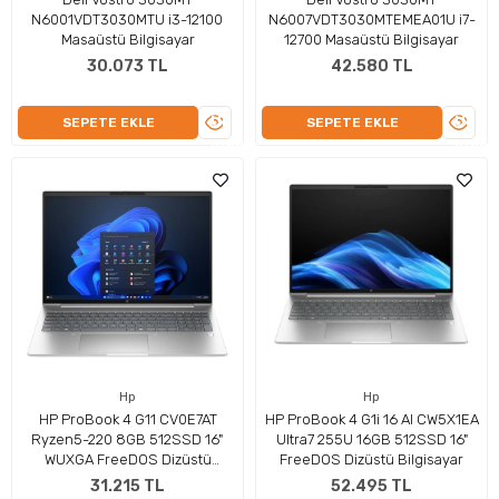
N6001VDT3030MTU i3-12100
N6007VDT3030MTEMEA01U i7-
Masaüstü Bilgisayar
12700 Masaüstü Bilgisayar
30.073 TL
42.580 TL
ÜRÜNÜ
ÜRÜN
SEPETE EKLE
SEPETE EKLE
İNCELE
İNCEL
Hp
Hp
HP ProBook 4 G11 CV0E7AT
HP ProBook 4 G1i 16 AI CW5X1EA
Ryzen5-220 8GB 512SSD 16"
Ultra7 255U 16GB 512SSD 16"
WUXGA FreeDOS Dizüstü
FreeDOS Dizüstü Bilgisayar
Bilgisayar
31.215 TL
52.495 TL