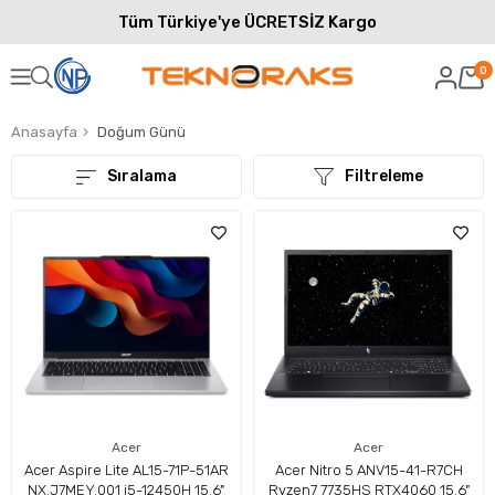
Tüm Türkiye'ye ÜCRETSİZ Kargo
0
Anasayfa
Doğum Günü
Sıralama
Filtreleme
Acer
Acer
Acer Aspire Lite AL15-71P-51AR
Acer Nitro 5 ANV15-41-R7CH
NX.J7MEY.001 i5-12450H 15.6"
Ryzen7 7735HS RTX4060 15.6"