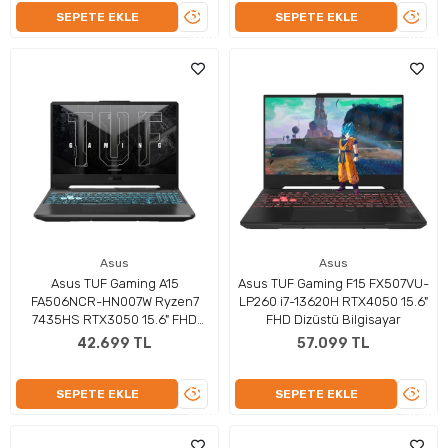
ÜRÜNÜ
ÜRÜN
SEPETE EKLE
SEPETE EKLE
İNCELE
İNCEL
Asus
Asus
Asus TUF Gaming A15
Asus TUF Gaming F15 FX507VU-
FA506NCR-HN007W Ryzen7
LP260 i7-13620H RTX4050 15.6"
7435HS RTX3050 15.6" FHD
FHD Dizüstü Bilgisayar
Dizüstü Bilgisayar
42.699 TL
57.099 TL
ÜRÜNÜ
ÜRÜN
SEPETE EKLE
SEPETE EKLE
İNCELE
İNCEL