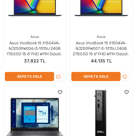
Asus
Asus
Asus VivoBook 15 X1504VA-
Asus VivoBook 15 X1504VA-
NJ2509W006 i3-1315U 24GB
NJ2509W007 i3-1315U 24GB
1TBSSD 15.6" FHD W11H Dizüstü
2TBSSD 15.6" FHD W11H Dizüstü
Bilgisayar
Bilgisayar
37.822 TL
44.135 TL
ÜRÜNÜ
ÜRÜN
SEPETE EKLE
SEPETE EKLE
İNCELE
İNCEL