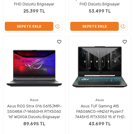
FHD Dizüstü Bilgisayar
FHD Dizüstü Bilgisayar
25.399 TL
53.499 TL
ÜRÜNÜ
ÜRÜN
SEPETE EKLE
SEPETE EKLE
İNCELE
İNCEL
Asus
Asus
Asus ROG Strix G16 G615JMR-
Asus TUF Gaming A15
S5048A i7-14650HX RTX5060
FA506NCG-HN267 Ryzen7
16" WQXGA Dizüstü Bilgisayar
7445HS RTX3050 15.6" FHD
Dizüstü Bilgisayar
89.695 TL
43.699 TL