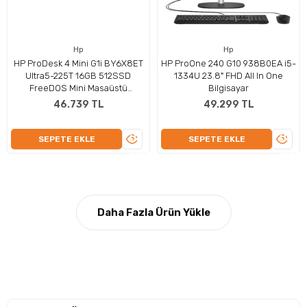
Hp
Hp
HP ProDesk 4 Mini G1i BY6X8ET
HP ProOne 240 G10 938B0EA i5-
Ultra5-225T 16GB 512SSD
1334U 23.8" FHD All In One
FreeDOS Mini Masaüstü
Bilgisayar
Bilgisayar
46.739 TL
49.299 TL
ÜRÜNÜ
ÜRÜN
SEPETE EKLE
SEPETE EKLE
İNCELE
İNCEL
Daha Fazla Ürün Yükle