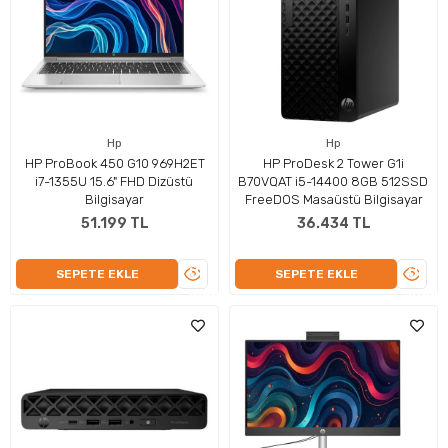
Hp
Hp
HP ProBook 450 G10 969H2ET
HP ProDesk 2 Tower G1i
i7-1355U 15.6" FHD Dizüstü
B70VQAT i5-14400 8GB 512SSD
Bilgisayar
FreeDOS Masaüstü Bilgisayar
51.199 TL
36.434 TL
ÜRÜNÜ
ÜRÜN
SEPETE EKLE
SEPETE EKLE
İNCELE
İNCEL