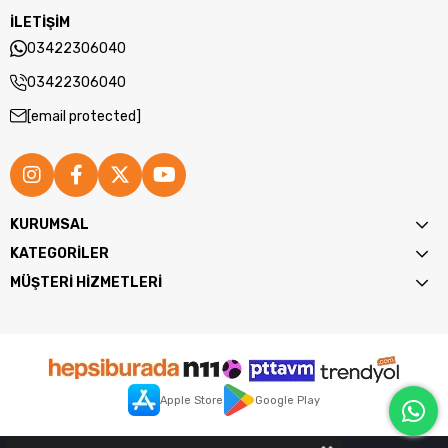
İLETİŞİM
03422306040
03422306040
[email protected]
KURUMSAL
KATEGORİLER
MÜŞTERİ HİZMETLERİ
Apple Store
Google Play