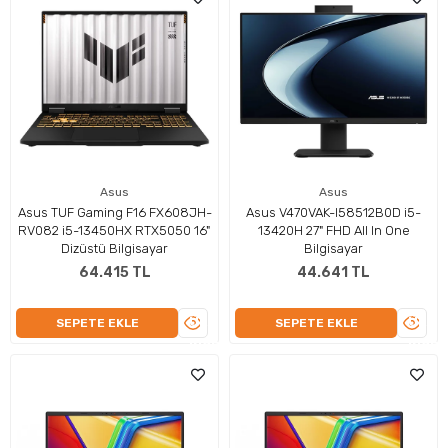
Asus
Asus
Asus TUF Gaming F16 FX608JH-
Asus V470VAK-I58512B0D i5-
RV082 i5-13450HX RTX5050 16"
13420H 27" FHD All In One
Dizüstü Bilgisayar
Bilgisayar
64.415 TL
44.641 TL
ÜRÜNÜ
ÜRÜN
SEPETE EKLE
SEPETE EKLE
İNCELE
İNCEL