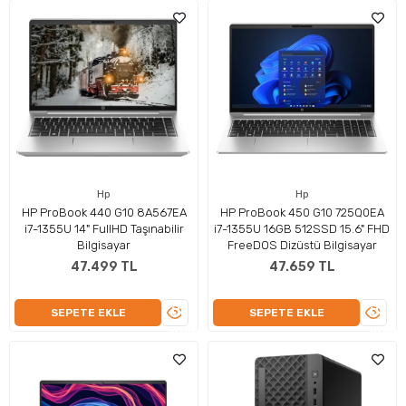
Hp
Hp
HP ProBook 440 G10 8A567EA
HP ProBook 450 G10 725Q0EA
i7-1355U 14" FullHD Taşınabilir
i7-1355U 16GB 512SSD 15.6" FHD
Bilgisayar
FreeDOS Dizüstü Bilgisayar
47.499 TL
47.659 TL
ÜRÜNÜ
ÜRÜN
SEPETE EKLE
SEPETE EKLE
İNCELE
İNCEL