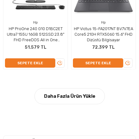
Hp
Hp
HP ProOne 240 G10 D1BC2ET
HP Victus 15-FA2017NT BV7V7EA
Ultra7 155U 16GB 512SSD 23.8"
Core5 210H RTX5060 15.6" FHD
FHD FreeDOS All in One
Dizüstü Bilgisayar
Bilgisayar
51.579 TL
72.399 TL
ÜRÜNÜ
ÜRÜN
SEPETE EKLE
SEPETE EKLE
İNCELE
İNCEL
Daha Fazla Ürün Yükle