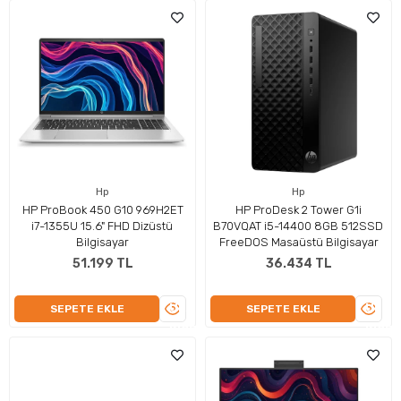
Hp
Hp
HP ProBook 450 G10 969H2ET
HP ProDesk 2 Tower G1i
i7-1355U 15.6" FHD Dizüstü
B70VQAT i5-14400 8GB 512SSD
Bilgisayar
FreeDOS Masaüstü Bilgisayar
51.199 TL
36.434 TL
ÜRÜNÜ
ÜRÜN
SEPETE EKLE
SEPETE EKLE
İNCELE
İNCEL