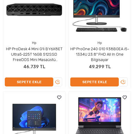
Hp
Hp
HP ProDesk 4 Mini G1i BY6X8ET
HP ProOne 240 G10 938B0EA i5-
Ultra5-225T 16GB 512SSD
1334U 23.8" FHD All In One
FreeDOS Mini Masaüstü
Bilgisayar
Bilgisayar
46.739 TL
49.299 TL
ÜRÜNÜ
ÜRÜN
SEPETE EKLE
SEPETE EKLE
İNCELE
İNCEL