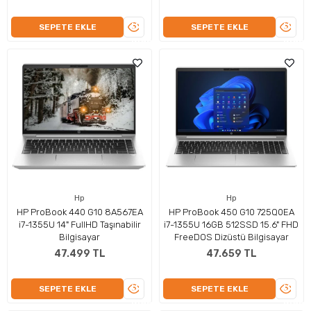
ÜRÜNÜ
ÜRÜN
SEPETE EKLE
SEPETE EKLE
İNCELE
İNCEL
Hp
Hp
HP ProBook 440 G10 8A567EA
HP ProBook 450 G10 725Q0EA
i7-1355U 14" FullHD Taşınabilir
i7-1355U 16GB 512SSD 15.6" FHD
Bilgisayar
FreeDOS Dizüstü Bilgisayar
47.499 TL
47.659 TL
ÜRÜNÜ
ÜRÜN
SEPETE EKLE
SEPETE EKLE
İNCELE
İNCEL