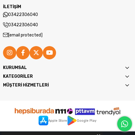
İLETİŞİM
03422306040
03422306040
[email protected]
KURUMSAL
KATEGORİLER
MÜŞTERİ HİZMETLERİ
Apple Store
Google Play