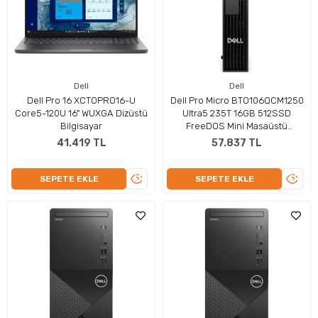
Dell
Dell
Dell Pro 16 XCTOPRO16-U
Dell Pro Micro BTO106QCM1250
Core5-120U 16" WUXGA Dizüstü
Ultra5 235T 16GB 512SSD
Bilgisayar
FreeDOS Mini Masaüstü
Bilgisayar
41.419 TL
57.837 TL
ÜRÜNÜ
ÜRÜN
SEPETE EKLE
SEPETE EKLE
İNCELE
İNCEL