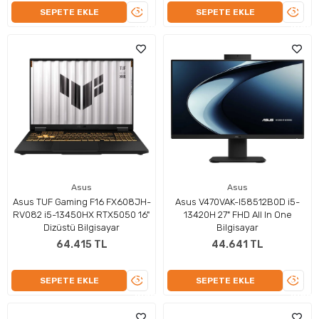
ÜRÜNÜ
ÜRÜN
SEPETE EKLE
SEPETE EKLE
İNCELE
İNCEL
Asus
Asus
Asus TUF Gaming F16 FX608JH-
Asus V470VAK-I58512B0D i5-
RV082 i5-13450HX RTX5050 16"
13420H 27" FHD All In One
Dizüstü Bilgisayar
Bilgisayar
64.415 TL
44.641 TL
ÜRÜNÜ
ÜRÜN
SEPETE EKLE
SEPETE EKLE
İNCELE
İNCEL