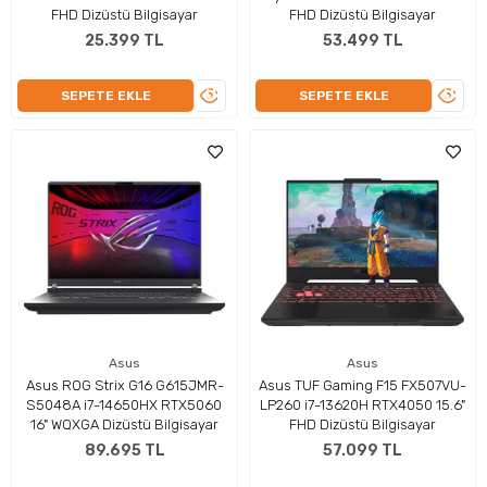
FHD Dizüstü Bilgisayar
FHD Dizüstü Bilgisayar
25.399 TL
53.499 TL
ÜRÜNÜ
ÜRÜN
SEPETE EKLE
SEPETE EKLE
İNCELE
İNCEL
Asus
Asus
Asus ROG Strix G16 G615JMR-
Asus TUF Gaming F15 FX507VU-
S5048A i7-14650HX RTX5060
LP260 i7-13620H RTX4050 15.6"
16" WQXGA Dizüstü Bilgisayar
FHD Dizüstü Bilgisayar
89.695 TL
57.099 TL