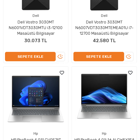
Dell
Dell
Dell Vostro 3030MT
Dell Vostro 3030MT
N6001VDT3030MTU i3-12100
N6007VDT3030MTEMEA01U i7-
Masaüstü Bilgisayar
12700 Masaüstü Bilgisayar
30.073 TL
42.580 TL
ÜRÜNÜ
ÜRÜN
SEPETE EKLE
SEPETE EKLE
İNCELE
İNCEL
Hp
Hp
HP ProBook 4 G11 CV0E7AT
HP ProBook 4 G1i 16 AI CW5X1EA