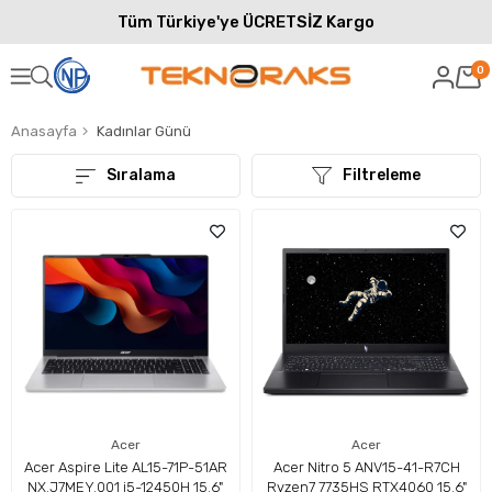
Tüm Türkiye'ye ÜCRETSİZ Kargo
0
Anasayfa
Kadınlar Günü
Sıralama
Filtreleme
Acer
Acer
Acer Aspire Lite AL15-71P-51AR
Acer Nitro 5 ANV15-41-R7CH
NX.J7MEY.001 i5-12450H 15.6"
Ryzen7 7735HS RTX4060 15.6"