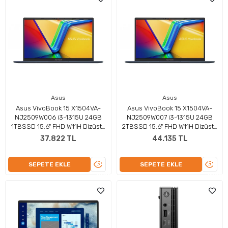
Asus
Asus
Asus VivoBook 15 X1504VA-
Asus VivoBook 15 X1504VA-
NJ2509W006 i3-1315U 24GB
NJ2509W007 i3-1315U 24GB
1TBSSD 15.6" FHD W11H Dizüstü
2TBSSD 15.6" FHD W11H Dizüstü
Bilgisayar
Bilgisayar
37.822 TL
44.135 TL
ÜRÜNÜ
ÜRÜN
SEPETE EKLE
SEPETE EKLE
İNCELE
İNCEL