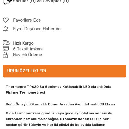
Sorular (0) ve Cevaplar (0)
Favorilere Ekle
Fiyat Düşünce Haber Ver
Hızlı Kargo
6 Taksit İmkanı
Güvenli Ödeme
ÜRÜN ÖZELLIKLERI
Thermopro TP620 Su Geçirmez Katlanabilir LED ekranlı Gıda
Pişirme Termometresi
Buğu Önleyici Otomatik Döner Arkadan Aydınlatmalı LCD Ekran
Gıda termometresi, gündüz veya gece aydınlatma nedeni ile
ekrandan net okumalar sağlar; Otomatik dönen LCD ile her
açıdan görüntüleyin ve her iki elinizi de kolaylıkla kullanın