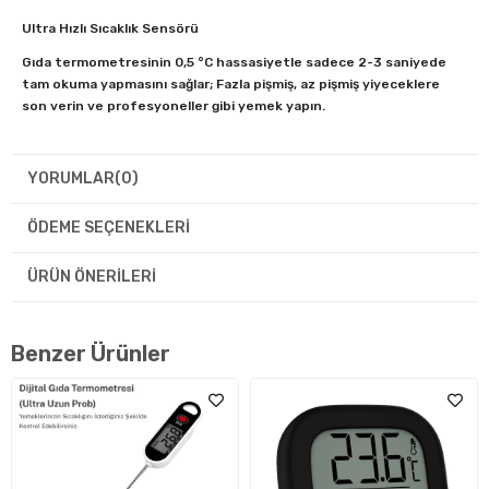
Ultra Hızlı Sıcaklık Sensörü
Gıda termometresinin 0,5 °C hassasiyetle sadece 2-3 saniyede
tam okuma yapmasını sağlar; Fazla pişmiş, az pişmiş yiyeceklere
son verin ve profesyoneller gibi yemek yapın.
Akıllı Hareket Algılamalı Uyku ve Uyanma Modu
YORUMLAR
(0)
Probun açılıp kapanmasıyla otomatik olarak açılır ve kapanır; Pil
gücünden tasarruf etmek için mil açıldığında anında açılır ve
ÖDEME SEÇENEKLERI
kapandığında otomatik olarak kapanır; Basit ve
otomatik kullanıcı deneyimi sağlayın
ÜRÜN ÖNERILERI
IP65'e göre su geçirmez
Benzer Ürünler
Kullandıktan sonra, mutfak termometrenizi endişelenmeden
akan su altında hızla temizleyin; Kaymaya karşı el tutma alanı ve
dayanıklı gövde, tüm mutfak kazalarını önler ve dayanır
Önerilen Dahili Sıcaklık