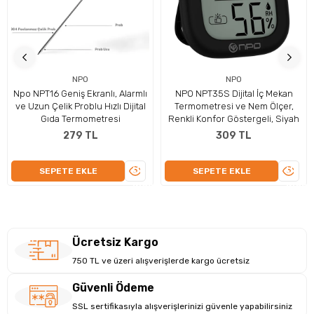
Tavsiye edilen belirli etler için önerilen sıcaklıklar,
güvenli et sıcaklıklarını hatırlamak zorunda kalmadan
veya pişirme işlemi sırasında bunlara bakmak zorunda
kalmadan kolayca ürünün arka tarafında yazılıdır.
NPO
NPO
Npo NPT16 Geniş Ekranlı, Alarmlı
NPO NPT35S Dijital İç Mekan
Özellikler:
ve Uzun Çelik Problu Hızlı Dijital
Termometresi ve Nem Ölçer,
Gıda Termometresi
Renkli Konfor Göstergeli, Siyah
Tepki Süresi: 2-3 saniye
279 TL
309 TL
Sıcaklık Doğruluğu: ±0.9°F/0.5°C
ÜRÜNÜ
ÜRÜN
SEPETE EKLE
SEPETE EKLE
Sıcaklık Aralığı: -58°F~572°F (-50°C~300°C)
İNCELE
İNCEL
Sıcaklık Birimleri: °F veya °C
90 saniye Otomatik Uyku ve Hareketle Uyanma
Ücretsiz Kargo
180° Otomatik Dönen Ekran
750 TL ve üzeri alışverişlerde kargo ücretsiz
Sıcaklık mili uzunluğu: 11cm (gıda sınıfı paslanmaz
Güvenli Ödeme
çelik mil)
SSL sertifikasıyla alışverişlerinizi güvenle yapabilirsiniz