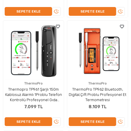
ÜRÜNÜ
ÜRÜN
SEPETE EKLE
SEPETE EKLE
İNCELE
İNCEL
ThermoPro
ThermoPro
Thermopro TP961 Şarjlı 150m
ThermoPro TP962 Bluetooth,
Kablosuz Alarmlı 1Problu Telefon
Digital,Çift Problu Profesyonel Et
Kontrollü Profesyonel Gıda
Termometresi
Termometresi
7.099 TL
8.109 TL
ÜRÜNÜ
ÜRÜN
SEPETE EKLE
SEPETE EKLE
İNCELE
İNCEL