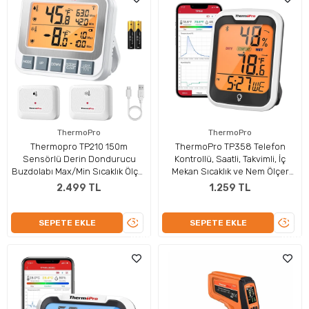
ThermoPro
ThermoPro
Thermopro TP210 150m
ThermoPro TP358 Telefon
Sensörlü Derin Dondurucu
Kontrollü, Saatli, Takvimli, İç
Buzdolabı Max/Min Sıcaklık Ölçer
Mekan Sıcaklık ve Nem Ölçer
Termometre
Termometre
2.499 TL
1.259 TL
ÜRÜNÜ
ÜRÜN
SEPETE EKLE
SEPETE EKLE
İNCELE
İNCEL