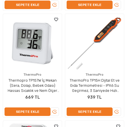
ÜRÜNÜ
ÜRÜN
SEPETE EKLE
SEPETE EKLE
İNCELE
İNCEL
ThermoPro
ThermoPro
Thermopro TP157W İç Mekan
ThermoPro TP15H Dijital Et ve
(Sera, Dolap, Bebek Odası)
Gıda Termometresi - IPX6 Su
Hassas Sıcaklık ve Nem Ölçer
Geçirmez, 3 Saniyede Hızlı
Mini Termometre
Ölçüm
669 TL
939 TL
ÜRÜNÜ
ÜRÜN
SEPETE EKLE
SEPETE EKLE
İNCELE
İNCEL