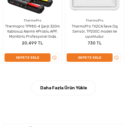
ThermoPro
ThermoPro
Thermopro TP980-4 Şarjlı 320m
ThermoPro TX2CA İlave Dış
Kablosuz Alarmlı 4Problu APP,
Sensör, TP200C modeli ile
Monitörlü Profesyonel Gıda
uyumludur.
Termometresi
20.499 TL
730 TL
ÜRÜNÜ
ÜRÜN
SEPETE EKLE
SEPETE EKLE
İNCELE
İNCEL
Daha Fazla Ürün Yükle