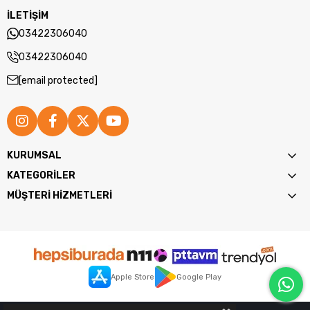
İLETİŞİM
03422306040
03422306040
[email protected]
KURUMSAL
KATEGORİLER
MÜŞTERİ HİZMETLERİ
Apple Store
Google Play