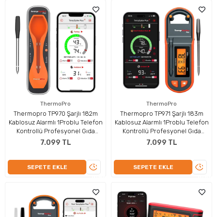
ThermoPro
ThermoPro
Thermopro TP970 Şarjlı 182m
Thermopro TP971 Şarjlı 183m
Kablosuz Alarmlı 1Problu Telefon
Kablosuz Alarmlı 1Problu Telefon
Kontrollü Profesyonel Gıda
Kontrollü Profesyonel Gıda
Termometresi
Termometresi
7.099 TL
7.099 TL
ÜRÜNÜ
ÜRÜN
SEPETE EKLE
SEPETE EKLE
İNCELE
İNCEL