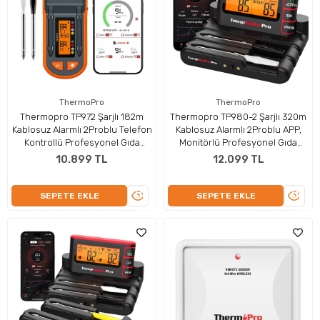
ThermoPro
ThermoPro
Thermopro TP972 Şarjlı 182m
Thermopro TP980-2 Şarjlı 320m
Kablosuz Alarmlı 2Problu Telefon
Kablosuz Alarmlı 2Problu APP,
Kontrollü Profesyonel Gıda
Monitörlü Profesyonel Gıda
Termometresi
Termometresi
10.899 TL
12.099 TL
ÜRÜNÜ
ÜRÜN
SEPETE EKLE
SEPETE EKLE
İNCELE
İNCEL