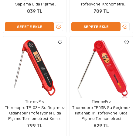
Saplama Gıda Pişirme
Profesyonel Kronometre
Termometresi
Zamanlayıcı
839 TL
709 TL
ÜRÜNÜ
ÜRÜN
SEPETE EKLE
SEPETE EKLE
İNCELE
İNCEL
ThermoPro
ThermoPro
Thermopro TP-03H Su Geçirmez
Thermopro TP03B Su Geçirmez
Katlanabilir Profesyonel Gıda
Katlanabilir Profesyonel Gıda
Pişirme Termometresi-Kırmızı
Pişirme Termometresi
799 TL
829 TL