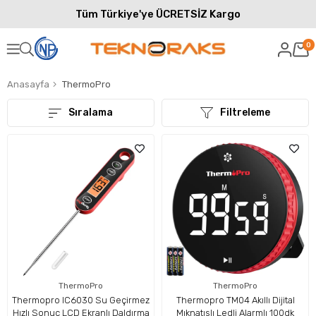
Tüm Türkiye'ye ÜCRETSİZ Kargo
0
Anasayfa
ThermoPro
Sıralama
Filtreleme
ThermoPro
ThermoPro
Thermopro IC6030 Su Geçirmez
Thermopro TM04 Akıllı Dijital
Hızlı Sonuç LCD Ekranlı Daldırma
Mıknatıslı Ledli Alarmlı 100dk