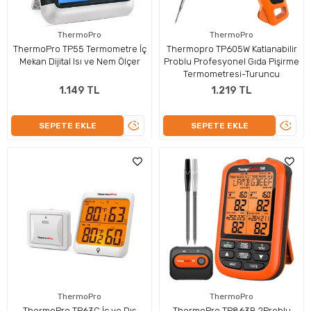
ThermoPro
ThermoPro
ThermoPro TP55 Termometre İç
Thermopro TP605W Katlanabilir
Mekan Dijital Isı ve Nem Ölçer
Problu Profesyonel Gıda Pişirme
Termometresi-Turuncu
1.149 TL
1.219 TL
ÜRÜNÜ
ÜRÜN
SEPETE EKLE
SEPETE EKLE
İNCELE
İNCEL
ThermoPro
ThermoPro
ThermoPro TP63C İç ve Dış
ThermoPro TP863B 2Problu