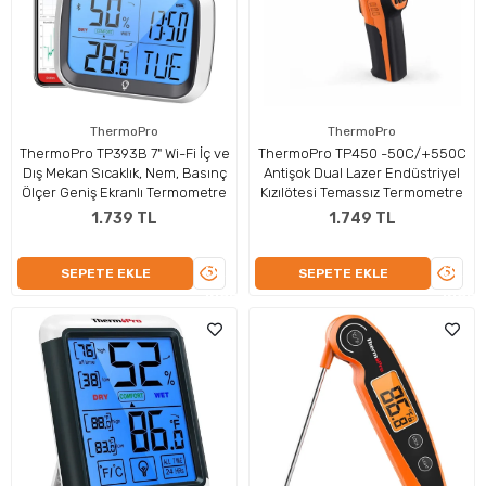
ThermoPro
ThermoPro
ThermoPro TP393B 7" Wi-Fi İç ve
ThermoPro TP450 -50C/+550C
Dış Mekan Sıcaklık, Nem, Basınç
Antişok Dual Lazer Endüstriyel
Ölçer Geniş Ekranlı Termometre
Kızılötesi Temassız Termometre
1.739 TL
1.749 TL
ÜRÜNÜ
ÜRÜN
SEPETE EKLE
SEPETE EKLE
İNCELE
İNCEL