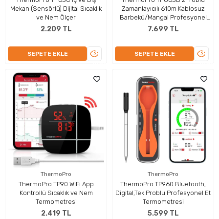
Mekan (Sensörlü) Dijital Sıcaklık
Zamanlayıcılı 610m Kablosuz
ve Nem Ölçer
Barbekü/Mangal Profesyonel
PişirmeTermometresi
2.209 TL
7.699 TL
ÜRÜNÜ
ÜRÜN
SEPETE EKLE
SEPETE EKLE
İNCELE
İNCEL
ThermoPro
ThermoPro
ThermoPro TP90 WiFi App
ThermoPro TP960 Bluetooth,
Kontrollü Sıcaklık ve Nem
Digital,Tek Problu Profesyonel Et
Termometresi
Termometresi
2.419 TL
5.599 TL