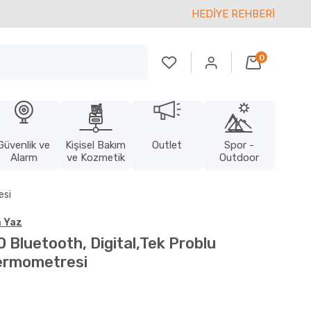
HEDİYE REHBERİ
0
Güvenlik ve
Kişisel Bakım
Outlet
Spor -
Alarm
ve Kozmetik
Outdoor
esi
 Yaz
Bluetooth, Digital,Tek Problu
ermometresi