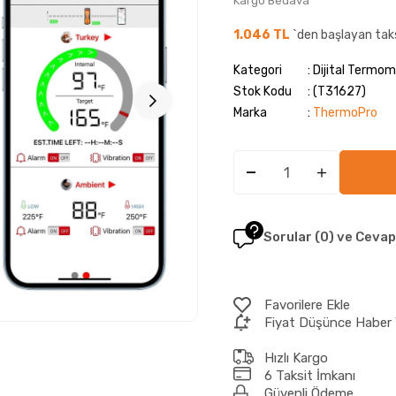
Kargo Bedava
1.046 TL
`den başlayan taks
Kategori
Dijital Termom
Stok Kodu
(T31627)
Marka
:
ThermoPro
Sorular (0) ve Cevap
Favorilere Ekle
Fiyat Düşünce Haber 
Hızlı Kargo
6 Taksit İmkanı
Güvenli Ödeme