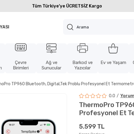
Tüm Türkiye'ye ÜCRETSİZ Kargo
YASI
Çevre
Ağ ve
Barkod ve
Ev ve Yaşam
ı
Birimleri
Sunucular
Yazıcılar
oPro TP960 Bluetooth, Digital,Tek Problu Profesyonel Et Termometr
0.0
Yorum
ThermoPro TP960 
Profesyonel Et T
5.599 TL