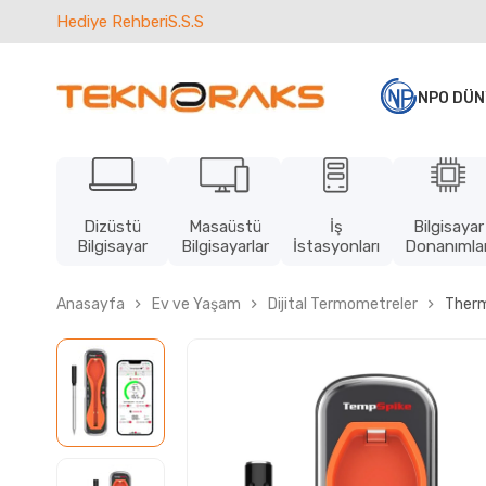
Hediye Rehberi
S.S.S
NPO DÜN
Dizüstü
Masaüstü
İş
Bilgisayar
Bilgisayar
Bilgisayarlar
İstasyonları
Donanımlar
Anasayfa
Ev ve Yaşam
Dijital Termometreler
Therm