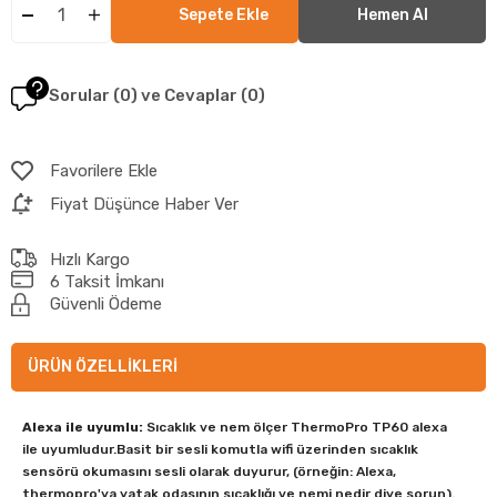
Sorular (0) ve Cevaplar (0)
Favorilere Ekle
Fiyat Düşünce Haber Ver
Hızlı Kargo
6 Taksit İmkanı
Güvenli Ödeme
ÜRÜN ÖZELLIKLERI
Alexa ile uyumlu:
Sıcaklık ve nem ölçer ThermoPro TP60 alexa
ile uyumludur.Basit bir sesli komutla wifi üzerinden sıcaklık
sensörü okumasını sesli olarak duyurur, (örneğin: Alexa,
thermopro'ya yatak odasının sıcaklığı ve nemi nedir diye sorun).