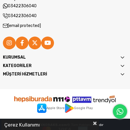
03422306040
03422306040
[email protected]
KURUMSAL
KATEGORİLER
MÜŞTERİ HİZMETLERİ
Apple Store
Google Play
Çerez Kullanımı
2026
TEKNORAKS.com
© Tüm Hakları Saklıdır