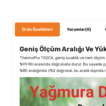
Ürün Özellikleri
Yorumlar
(0)
Geniş Ölçüm Aralığı Ve Yü
ThermoPro TX2CA, geniş sıcaklık ve nem ölçüm aral
%99 RH arasında doğrulukla durur. Bu sayede çok
%80 aralığında ±%2 doğruluk, bu aralık dışında 