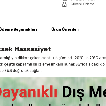
Güvenli Ödeme
Ödeme Seçenekleri
Ürün Önerileri
ksek Hassasiyet
ığıyla dikkat çeker. sıcaklık ölçümleri -20°C ile 70°C arasın
 çeşitli kapsamlı bir izleme imkanı sunar. Ayrıca sıcaklık 
ise ±%3 doğruluk sağlar.