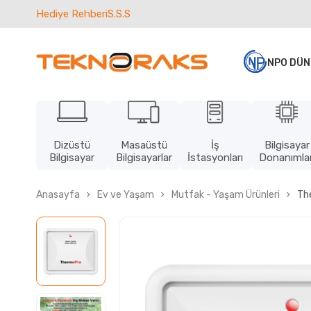
Hediye Rehberi
S.S.S
NPO DÜN
Dizüstü
Masaüstü
İş
Bilgisayar
Bilgisayar
Bilgisayarlar
İstasyonları
Donanımlar
Anasayfa
Ev ve Yaşam
Mutfak - Yaşam Ürünleri
Th