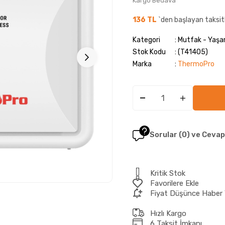
Kargo Bedava
136 TL
`den başlayan taksit
Kategori
Mutfak - Yaşa
Stok Kodu
(T41405)
Marka
:
ThermoPro
Sorular (0) ve Cevap
Kritik Stok
Favorilere Ekle
Fiyat Düşünce Haber 
Hızlı Kargo
6 Taksit İmkanı