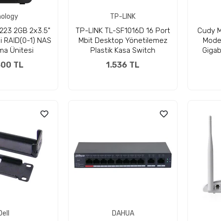
ology
TP-LINK
223 2GB 2x3.5"
TP-LINK TL-SF1016D 16 Port
Cudy M
 RAID(0-1) NAS
Mbit Desktop Yönetilemez
Mode 
a Ünitesi
Plastik Kasa Switch
Gigab
Dönüşt
500 TL
1.536 TL
Dell
DAHUA