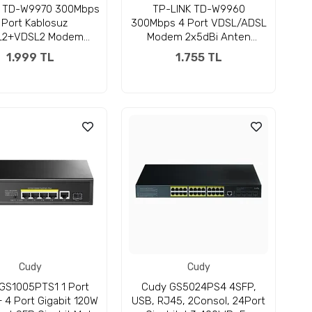
K TD-W9970 300Mbps
TP-LINK TD-W9960
 Port Kablosuz
300Mbps 4 Port VDSL/ADSL
L2+VDSL2 Modem
Modem 2x5dBi Anten
Router
Modem Router
1.999 TL
1.755 TL
Cudy
Cudy
GS1005PTS1 1 Port
Cudy GS5024PS4 4SFP,
+ 4 Port Gigabit 120W
USB, RJ45, 2Consol, 24Port