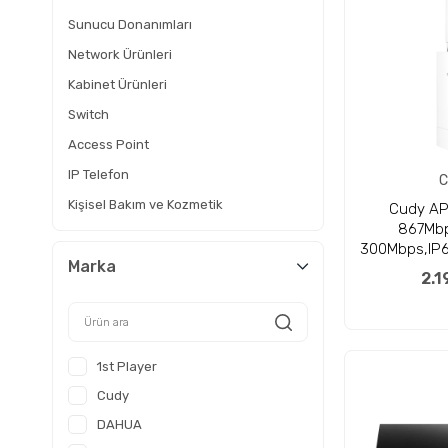
Sunucu Donanımları
Network Ürünleri
Kabinet Ürünleri
Switch
Access Point
IP Telefon
C
Kişisel Bakım ve Kozmetik
Cudy AP
867Mbp
Spor - Outdoor
300Mbps,IP6
GÜNEŞ XML
Marka
PoE AP/R
2.1
Router(AC
Bilgisayar Donanımları
Ev ve Yaşam
Kategorisiz
1st Player
Dizüstü Bilgisayar
Cudy
Masaüstü Bilgisayarlar
DAHUA
İş İstasyonları