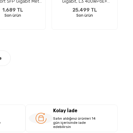
ort SFP Gigabit Metal
Gigabit, L3 400WPoE+
Switch
Yönetilebilir Metal Rack
1.689 TL
25.499 TL
Mount Switch
Son ürün
Son ürün
e
Kolay İade
Satın aldığınız ürünleri 14
e
gün içerisinde iade
edebilirsin