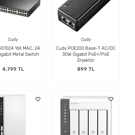
Cudy
Cudy
GS1024 16K MAC, 24
Cudy POE200 Base-T AC/DC
igabit Metal Switch
30W Gigabit PoE+/PoE
Enjektör
4.799 TL
899 TL