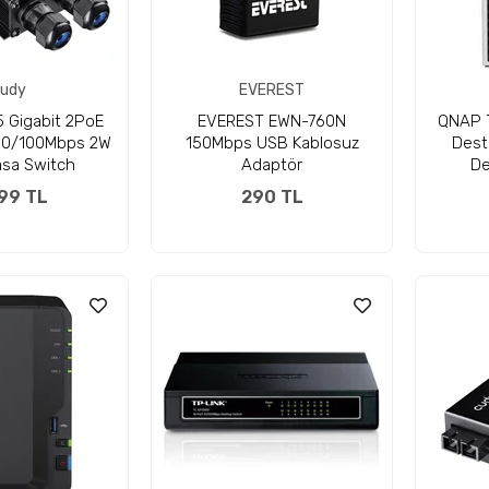
udy
EVEREST
 Gigabit 2PoE
EVEREST EWN-760N
QNAP T
 10/100Mbps 2W
150Mbps USB Kablosuz
Dest
asa Switch
Adaptör
De
99 TL
290 TL