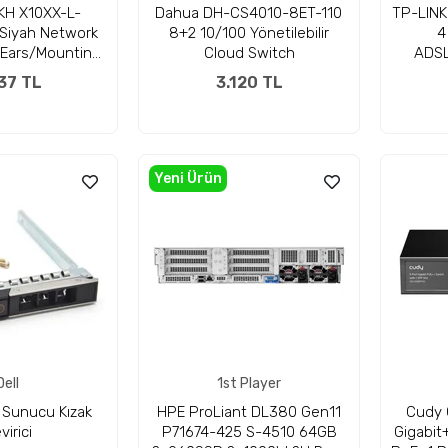
KH X10XX-L-
Dahua DH-CS4010-8ET-110
TP-LIN
Siyah Network
8+2 10/100 Yönetilebilir
4
 Ears/Mounting
Cloud Switch
ADS
kets Kit
37 TL
3.120 TL
Yeni Ürün
Dell
1st Player
5 Sunucu Kızak
HPE ProLiant DL380 Gen11
Cudy 
virici
P71674-425 S-4510 64GB
Gigabit