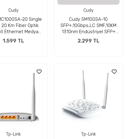
Cudy
Cudy
C100GSA-20 Single
Cudy SM10GSA-10
20 Km Fiber Optik
SFP+,10Gbps,LC SMF,10KM
it Ethernet Medya
1310nm Endüstriyel SFP+
ürücü Metal Switch
Modül Metal Switch
1.599 TL
2.299 TL
Tp-Link
Tp-Link