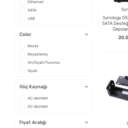
Ethernet
Syn
SATA
Synology DS
USB
SATA Desteği
Depolam
Color
20.
Beyaz
Beyazlamış
Gri/Siyah/Turuncu
Siyah
Güç Kaynağı
AC destekli
DC destekli
Fiyat Aralığı