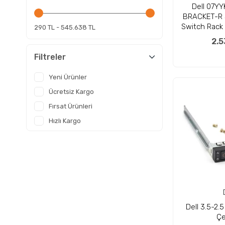
Dell 07YY
BRACKET-R 
Switch Rack
290 TL - 545.638 TL
Brac
2.5
Filtreler
Yeni Ürünler
Ücretsiz Kargo
Fırsat Ürünleri
Hızlı Kargo
Dell 3.5-2.
Çe