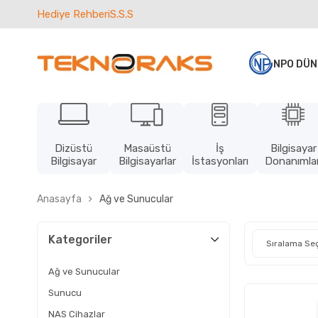
Hediye Rehberi
S.S.S
NPO DÜN
Dizüstü
Masaüstü
İş
Bilgisayar
Bilgisayar
Bilgisayarlar
İstasyonları
Donanımlar
Anasayfa
Ağ ve Sunucular
Kategoriler
Ağ ve Sunucular
Sunucu
NAS Cihazlar