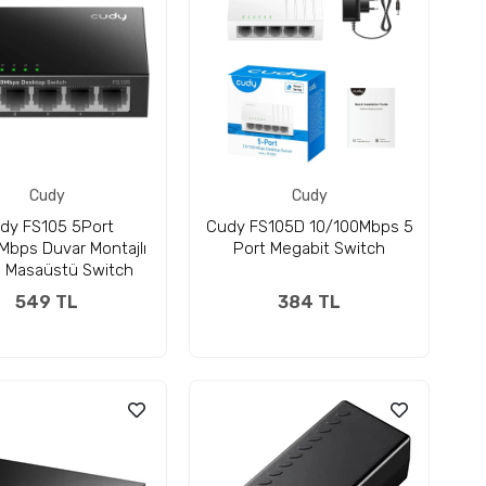
Cudy
Cudy
dy FS105 5Port
Cudy FS105D 10/100Mbps 5
Mbps Duvar Montajlı
Port Megabit Switch
l Masaüstü Switch
549 TL
384 TL