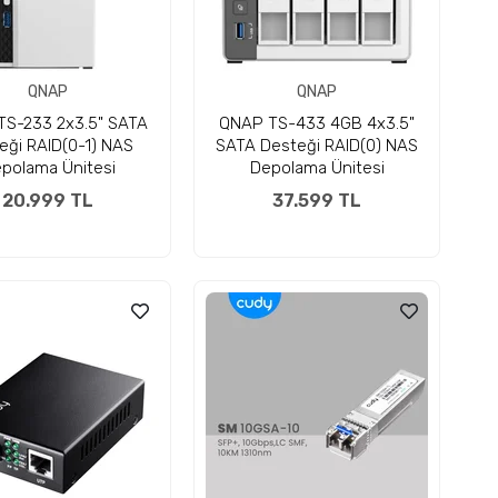
QNAP
QNAP
S-233 2x3.5" SATA
QNAP TS-433 4GB 4x3.5"
eği RAID(0-1) NAS
SATA Desteği RAID(0) NAS
polama Ünitesi
Depolama Ünitesi
20.999 TL
37.599 TL