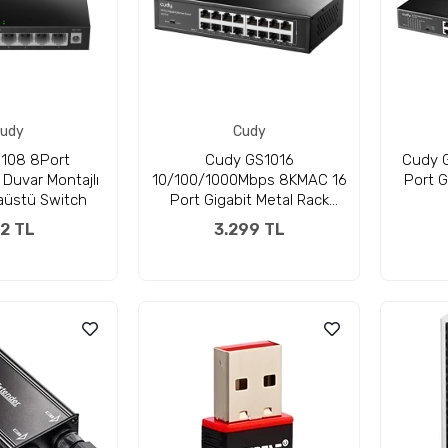
udy
Cudy
108 8Port
Cudy GS1016
Cudy 
Duvar Montajlı
10/100/1000Mbps 8KMAC 16
Port G
aüstü Switch
Port Gigabit Metal Rack
Mount Switch
2 TL
3.299 TL