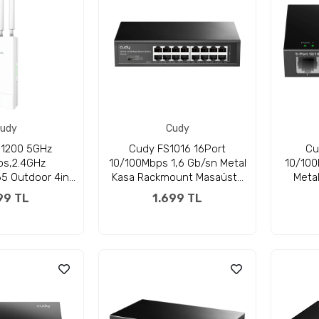
udy
Cudy
1200 5GHz
Cudy FS1016 16Port
Cu
s,2.4GHz
10/100Mbps 1,6 Gb/sn Metal
10/100
5 Outdoor 4in1
Kasa Rackmount Masaüstü
Meta
epater/WISP
Switch
99 TL
1.699 TL
1200 Serisi)