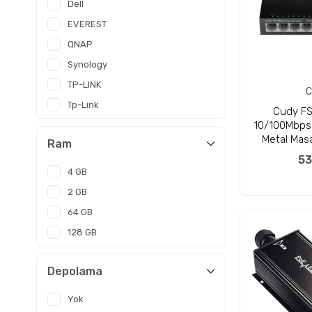
Dell
Çevre Birimleri
EVEREST
Barkod ve Yazıcılar
QNAP
Güvenlik ve Alarm
Synology
Outlet
TP-LINK
C
Tp-Link
Cudy FS
10/100Mbps 
Metal Mas
Ram
53
4 GB
2 GB
64 GB
128 GB
Depolama
Yok