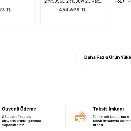
2x960SSD 2x1000W 2U Rack
PoE+1 P
Sunucu
23 TL
454.698 TL
Daha Fazla Ürün Yükl
Güvenli Ödeme
Taksit İmkanı
SSL sertifikasıyla
Tüm kredi kartlarına 6
alışverişlerinizi güvenle
taksit imkanıyla ödem
yapabilirsiniz
fırsatı